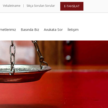
Vekaletname
Sıkça Sorulan Sorular
E-TAHSİLAT
metlerimiz
Basında Biz
Avukata Sor
İletişim