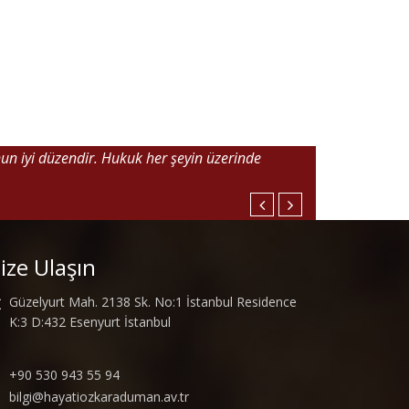
nun iyi düzendir. Hukuk her şeyin üzerinde
ize Ulaşın
Güzelyurt Mah. 2138 Sk. No:1 İstanbul Residence
K:3 D:432 Esenyurt İstanbul
+90 530 943 55 94
bilgi@hayatiozkaraduman.av.tr