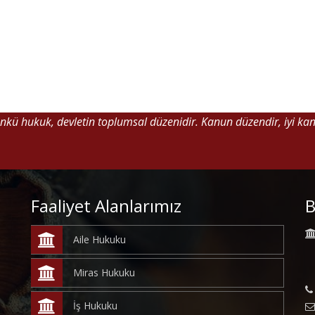
Çünkü hukuk, devletin toplumsal düzenidir. Kanun düzendir, iyi ka
Faaliyet Alanlarımız
B
Aile Hukuku
Miras Hukuku
İş Hukuku