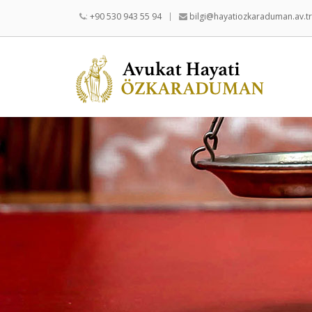
:
+90 530 943 55 94
bilgi@hayatiozkaraduman.av.tr